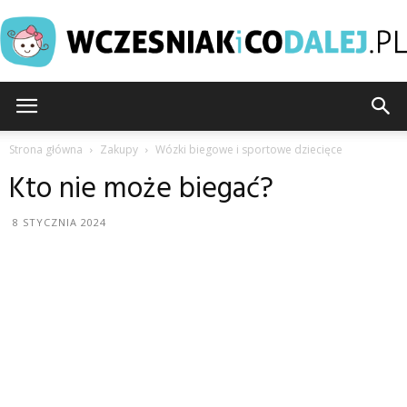
Wczesniakicodalej.pl
Strona główna
Zakupy
Wózki biegowe i sportowe dziecięce
Kto nie może biegać?
8 STYCZNIA 2024