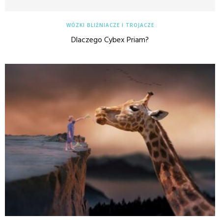
WÓZKI BLIŹNIACZE I TROJACZE
Dlaczego Cybex Priam?