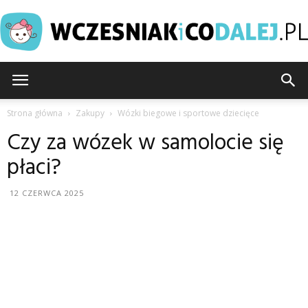
Wczesniakicodalej.pl
Strona główna
Zakupy
Wózki biegowe i sportowe dziecięce
Czy za wózek w samolocie się
płaci?
12 CZERWCA 2025