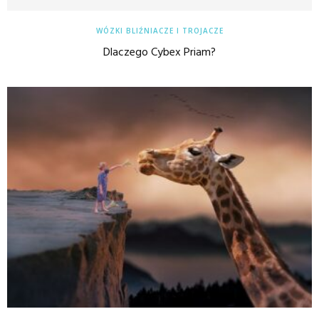
WÓZKI BLIŹNIACZE I TROJACZE
Dlaczego Cybex Priam?