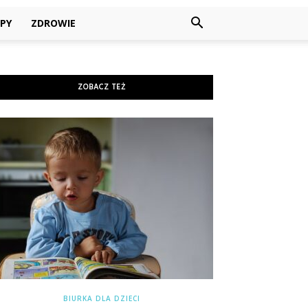
PY
ZDROWIE
ZOBACZ TEŻ
BIURKA DLA DZIECI