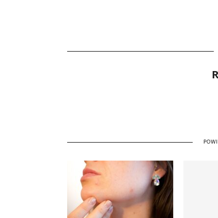
R
POW