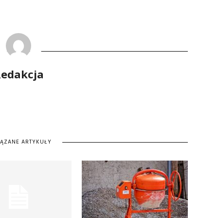
edakcja
IĄZANE ARTYKUŁY