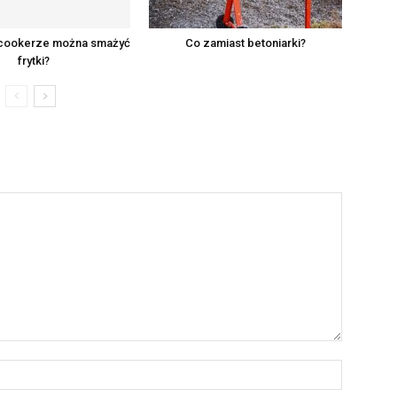
icookerze można smażyć
Co zamiast betoniarki?
frytki?