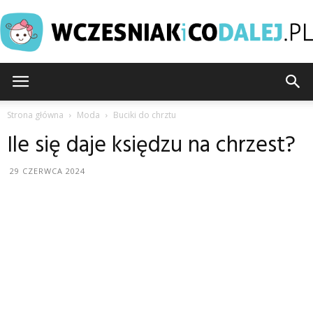
Wczesniakicodalej.pl
Strona główna
Moda
Buciki do chrztu
Ile się daje księdzu na chrzest?
29 CZERWCA 2024