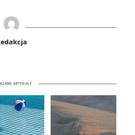
edakcja
IĄZANE ARTYKUŁY