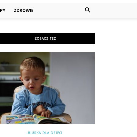
PY
ZDROWIE
ZOBACZ TEŻ
BIURKA DLA DZIECI