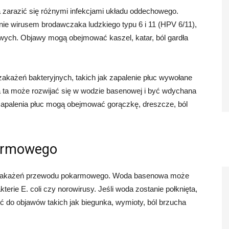
zarazić się różnymi infekcjami układu oddechowego.
ie wirusem brodawczaka ludzkiego typu 6 i 11 (HPV 6/11),
owych. Objawy mogą obejmować kaszel, katar, ból gardła
akażeń bakteryjnych, takich jak zapalenie płuc wywołane
ia ta może rozwijać się w wodzie basenowej i być wdychana
zapalenia płuc mogą obejmować gorączkę, dreszcze, ból
armowego
 zakażeń przewodu pokarmowego. Woda basenowa może
erie E. coli czy norowirusy. Jeśli woda zostanie połknięta,
ić do objawów takich jak biegunka, wymioty, ból brzucha