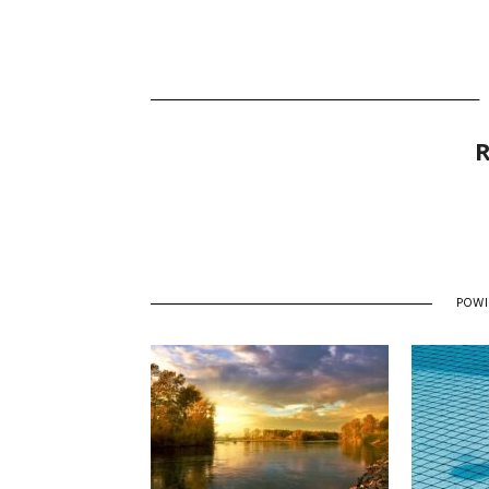
R
POW